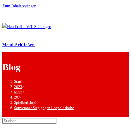
Zum Inhalt springen
Menü
Schließen
Blog
Start
>
2023
>
März
>
20.
>
Spielberichte
>
Souveräner Sieg gegen Leopoldshöhe