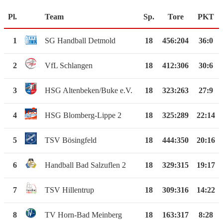
Pl.
Team
Sp.
Tore
PKT
1
SG Handball Detmold
18
456
:
204
36:0
2
VfL Schlangen
18
412
:
306
30:6
3
HSG Altenbeken/Buke e.V.
18
323
:
263
27:9
4
HSG Blomberg-Lippe 2
18
325
:
289
22:14
5
TSV Bösingfeld
18
444
:
350
20:16
6
Handball Bad Salzuflen 2
18
329
:
315
19:17
7
TSV Hillentrup
18
309
:
316
14:22
8
TV Horn-Bad Meinberg
18
163
:
317
8:28