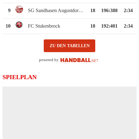
9
SG Sandhasen Augustdorf-Hövelhof
18
196
:
388
2:34
10
FC Stukenbrock
18
192
:
401
2:34
ZU DEN TABELLEN
powered by
SPIELPLAN