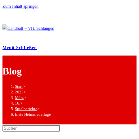
Zum Inhalt springen
Menü
Schließen
Blog
Start
>
2023
>
März
>
16.
>
Spielberichte
>
Erste Heimniederlage