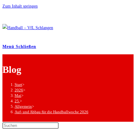
Zum Inhalt springen
Menü
Schließen
Blog
Start
>
2026
>
Mai
>
25.
>
Allgemein
>
Auf- und Abbau für die Handballwoche 2026