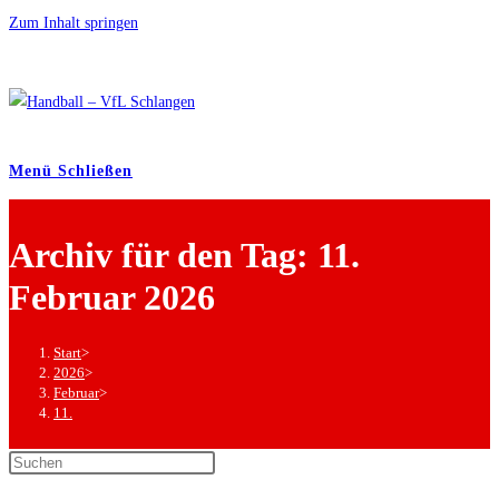
Zum Inhalt springen
Menü
Schließen
Archiv für den Tag: 11.
Februar 2026
Start
>
2026
>
Februar
>
11.