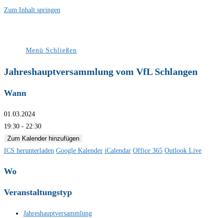
Zum Inhalt springen
Menü
Schließen
Jahreshauptversammlung vom VfL Schlangen
Wann
01.03.2024
19:30 - 22:30
Zum Kalender hinzufügen
ICS herunterladen
Google Kalender
iCalendar
Office 365
Outlook Live
Wo
Veranstaltungstyp
Jahreshauptversammlung