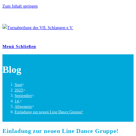
Zum Inhalt springen
Menü
Schließen
Blog
Start
>
2025
>
September
>
14.
>
Allgemein
>
Einladung zur neuen Line Dance Gruppe!
Einladung zur neuen Line Dance Gruppe!