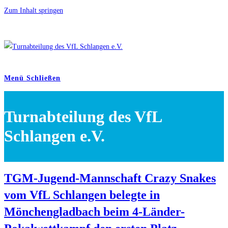
Zum Inhalt springen
Menü
Schließen
Turnabteilung des VfL
Schlangen e.V.
TGM-Jugend-Mannschaft Crazy Snakes
vom VfL Schlangen belegte in
Mönchengladbach beim 4-Länder-