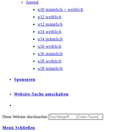
Jugend
u10 männlich + weiblich
u12 weiblich
u12 männlich
u14 weiblich
u14 männlich
u16 weiblich
u16 männlich
u18 weiblich
u18 männlich
Sponsoren
Website-Suche umschalten
Diese Website durchsuchen
Menü
Schließen