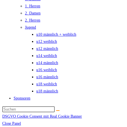
1. Herren
2. Damen
2. Herren
Jugend
u10 männlich + weiblich
u12 weiblich
u12 männlich
u14 weiblich
u14 männlich
u16 weiblich
u16 männlich
u18 weiblich
u18 männlich
Sponsoren
DSGVO Cookie Consent mit Real Cookie Banner
Close Panel